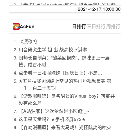
开春甜！#孙俪 俪boss笑得要甜出汁啦！岁月静
美国911恐怖袭击，正在直播的摄影机，拍下完
2021-12-17 18:00:38
好，有你相伴，祝大家#情人节快乐 ❤️@抖音小
整撞击画面
助手
高价请大仙作法 妻子被放锅里蒸痛苦哀嚎 丈夫
AcFun
日排行
三日排行
周排行
和 @T-Crayon 一起 #合拍 嘿 来了
含泪：你再坚持坚持
晚安哦 是不是太早了点…🦦 #晚安锁屏已发送
始终不渝做全球发展的贡献者
《漂移2》
有人相爱，有人只能每天遛猫#猫#治愈#情绪
调解：为阻止女儿出国上学 母亲不惜闹到离婚
川音研究生学 姐 出 战高校冰淇淋
和你在一起，白水到嘴里，甜进我心里❤️#闺蜜
地步：女儿患抑郁症
厨师长自创菜：“酸菜回锅肉”，鲜味更上一层
#陶虹 #张庭
尖椒干豆腐不要直接炒，像我这样做，鲜香滑
楼，咸香不腻
清唱 叭
嫩又入味，营养解馋
点击看一日和服妹妹【国庆日记】不是…
不论几岁，和闺蜜在一起永远停留在相识的年
《“洋记者”感知中国》第一集：“耕耘脚下 仰望
★五蕉抽奖★网络上常见的热门短视频集锦 第
纪，赞同吗？#爱的城堡 #张庭
星空”
一千一百二十五期
#只要我上班时穿的够土 ？？？ hi #上班下班两
听说很好吃2：孟子义脱口秀《孟的一秀》，孟
【游戏咖啡馆】臭名昭著的Virtual boy？可能并
副面孔
子义绝对是来搞笑的
没有那么差
#摸摸鱼 #迷你世界 #我的世界 #mc @抖音小助
脚后跟干裂，走路还痛来到门诊才知道，原来
【A站独家】这次依然是小区蹦迪~
手 @DOU+小助手 #dou上热门 @抖音 #火 #推
这么简单皮肤科🙋教你搞定🔎这个就是湿疹
这里是天堂吗？★手机竖屏573★
#你说吓人不吓人
——角化过度型因为脚上面皮脂腺分泌少，角
质层含水量不厚所以经常摩擦、小伤口就容易
【森崎漫画屋】来看大马戏！光怪陆离的喷火
晚安啦🌛#爱豆的晚安糖分超标 #晚安锁屏已发