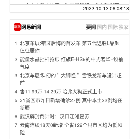
一个人体验人生第一次去网吧和一个人吃米其
没想到这种做法很畅销
2022-10-13 06:08:18
林餐厅
【屎O说】屠魔射击+唱歌跳舞，到底有没有搞
【JUMP】拼团名媛暴打消费主义。
头？
网易新闻
要闻
国内
国际
独家
【罗翔】爸爸绑着儿子去自首，算自首吗？自
咬一口秋天的热恋冰淇淋吧~
首一定可以减刑吗？
女人过了20岁，还是想和孩子一样
北京车展:错过后悔的首发车 第五代途胜L靠颜
想 要 成 为 上 流 名 媛 吗
【电锯人OP】KICK BACK - 米津玄師
值征服你
诺贝尔奖得主被邻居告知自己获奖，这。。。
可爱在性感面前不堪一击！欢乐八点档-338
能量水晶挡杆抢眼 红旗E-HS9的中式奢华+领袖
如何用5分钟演完一部玛丽苏剧…
你敢信这是一首18年前发行的单曲？翻唱林俊
气度
“防弹少年团”言论引中国粉丝不满，外交部回
杰的《美人鱼》
北京车展:科幻的＂大脚怪＂ 雪铁龙新车设计超
应！
凹凸曼（今日好笑开心视频：979)
前
摆摊把666只乌龟卖了，金额随便付，最高有人
榨菜肉丝面这样做太好吃了，顿顿吃都不腻，
售11.99万-14.29万 哈弗大狗正式上市
付一千！
每次做一大碗都不够吃
31省区市昨日新增确诊27例 其中本土22例均在
BY2翻跳韩舞《Maria》《无价之姐》
战斧牛排，有不喜欢吃的吗？
新疆
UP亲身经历的试管婴儿 是种什么体验 我那备孕
武汉解封倒计时：汉口江滩复苏
多年的艰难历程 元气森林
云南连续18天0新增 全省129个县市区均为低风
up主隐忍3年，只为出国执行秘密任务㊙️
险
【牢饭体验卡4】为了当名媛，敬汉卿卖盗版电