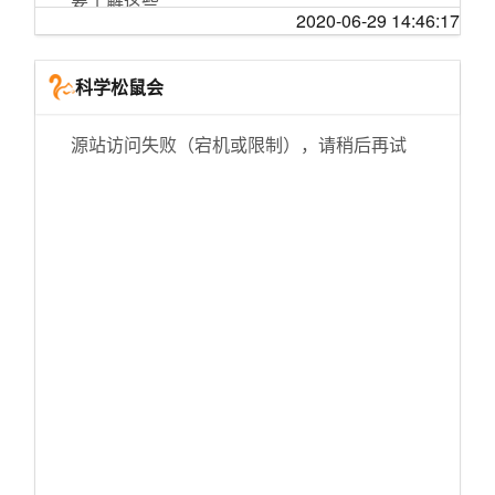
要了解这些
「小白测评」姗姗来迟 小米降噪耳机Air2 Pro体
谣
号？
2020-06-29 14:46:17
验
竹鼠算野味吗？
云南新冠肺炎疫情防控响应级别由一级调整为
是什么原因造成了台湾普通话的特殊口音？
沙盘推演：长征分裂危机！德胜大大的至暗时
家用消毒方法，哪些好用，哪些不能用？
三级
航天学霸姜宇 1 年 9 个月拿博士学位，曾发表 2
科学松鼠会
刻！北上南下之争
武汉新型冠状病毒肺炎确诊，到底难在哪儿
贵州新冠疫情防控应急响应由省级一级调整为
7 篇 SCI 论文，这是什么水平？还有哪些成
每天一遍，防止........
三级
就？
家里的猫狗，会传染新冠状病毒吗？
源站访问失败（宕机或限制），请稍后再试
每天一遍，防止早恋！
28年前奸杀女大学生嫌犯模拟画像曾登报：浓
父亲去世，我该如何接手企业？
非典往事：一社区疫情大爆发，病毒通过粪便
眉大眼
走完同一条街，回到两个世界。
传播可能是关键因素
10 月 12 日沪指重回 3000 点，两市上涨个股超
山西突发公共卫生事件一级应急响应调整为二
4500 只，如何看待今日股市反弹？
周年纪念日！直男竟带女朋友去网吧庆祝？她
明天中午抬头看，天狗要吃太阳喽！
级
好感动
《守望先锋》为什么好多人看见卡西迪的视频
新冠病毒比非典更容易传染吗？可以从这个角
清华参与的多指标试剂盒获批 1.5小时可测新冠
就一定会在下面刷「他叫麦克雷」？
“让不让敌人过好圣诞节？不让！”
度来讨论
病毒
当你在一段关系里，越来越不开心，你会怎么
在马路中间捡到了一只生病受伤的小边牧，它
宣布“国际突发卫生事件”，有哪些益处和潜在影
28年前南医大女生遭奸杀案告破 一个细节揭开
办？
后来怎么样了
响？
真相
如何评价《脱口秀大会 5》第七期（下）？
【纯享】于贞《粒子们》【说唱新世代】
关于新型冠状病毒肺炎，我们总结了20个基本
42岁医生黄文军殉职:武大毕业 曾获评＂患者赞
问答
怎么去接受自己的平庸？平庸的人生拥有什么
「科技美学直播」四大系列10款新品？打脸就
冰心＂
意义？
送iPhone12 苹果发布会最终预测
人们把疾病传给野生动物，然后又吃下它们
深圳一手工酸奶店发生火灾致4人死亡 事发时未
你后悔买电子书阅读器吗？
鸡西酸汤子中毒事件原因查明：这种毒素100度
因各种疫情信息而无助、腹泻甚至失眠？你需
复工
高温也难杀灭
要了解这些
数据中台到底是什么？