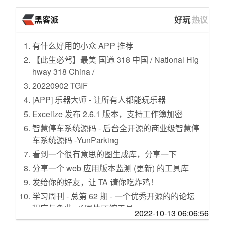
有望年内发布 宝马i5车型假想图曝光
美军中超过17%军人肥胖 海军肥胖率更是高达2
缪一样
[娱乐八卦]今儿在这儿回顾一段青岛贮水山公园
预售17.98万起 狮铂拓界于11月3日上市
黑客派
好玩
热议
2%
这本书，可以提升你的认知层次
的历史
全新广汽传祺M8 PHEV版本续航信息曝光
美国：非法收集儿童信息 谷歌遭重罚
反卫星试验凸显太空碎片危害
[娱乐八卦][华夏男性形象变迁史](附属:女性择偶
有什么好用的小众 APP 推荐
还是熟悉的味道 全新宝马M2全球首发
飓风“多里安”逼近美国 或造成高达250亿美元经
指南)
江西下一个网红城市，为什么是这里？
【此生必驾】最美 国道 318 中国 / National Hig
济损失
指数预测：智能电动主导市场将提前到来
[生活那点事]愿落字成暖，一生念安---争取过不
求职干货：如何写出HR喜欢的简历？
hway 318 China /
88元“非洲猪瘟疫苗”网上热销 店家宣称治愈率
奔驰第三季度在华销量突破20.6万辆
焦虑的人生
最大汽车联盟再谈判，“买买买”的吉利掺了一
20220902 TGIF
达90%
售16.48万起 V90露营版/EV80 PLUS上市
[天涯杂谈]合作伙伴一直都靠我的资源，却从不
脚？
[APP] 乐器大师 - 让所有人都能玩乐器
俄媒：俄印S400协议进展顺利 还将开展新合作
感恩，理所当然，该怎么提醒她？
小鹏汇天飞行汽车X2在迪拜完成海外首飞
晋江富豪镇，隐藏着“中国鞋王”的秘密
Excelize 发布 2.6.1 版本，支持工作簿加密
未婚妈妈的权利要不要保障
[旅游休闲]一个人的湖北行----荆州、宜昌、屏
售15.38万起 跨越星V7EV新增车型上市
“抗衰老”的幻梦
智慧停车系统源码 - 后台全开源的商业级智慧停
网贷行业全面纳入征信系统 将加大对失信人惩
山、恩施 狮子关浮桥 伍家台茶
用时一年 第五万辆ZEEKR 001正式下线
聊聊名校生的保研热和高中化的大学
车系统源码 -YunParking
戒力度
[三十不嫁]大龄剩女的国庆安排，有点纠结，去
中汽协发布9月汽车工业产销情况简述
我，“北漂”单身女，未婚先买房
看到一个很有意思的图生成库，分享一下
农业农村部监测显示 养殖水产品质量安全为较
相亲还是回家呢。
引入头枕扬声器 世纪CENTURY配21扬声器
“卷不动”的富士康，做起了汽车代工
高水平
分享一个 web 应用版本监测 (更新) 的工具库
[天涯杂谈]湖南湘雅医院专家将1岁宝宝上颚的
功能更全面 宝马iDrive 8系统迎来升级
3000点保卫战，美联储紧缩货币政策何时转
法国：合同条款不当 亚马逊被罚
莲子壳诊断为肿瘤，专家挂号费302元【关注】
发给你的好友，让 TA 请你吃炸鸡！
新款瑞虎7 PLUS或于10月底/11月初上市
向？
两部委：六大措施鼓励生猪生产 保障市场供应
[我的大学]探讨今年考研缩招会对考生带来那些
学习周刊 - 总第 62 期 - 一个优秀开源的的论坛
内饰尊贵感再度升级 新一代红旗L5谍照
心里困惑
程序与免费 gif 图片压缩工具
最后一次巡逻 退伍老兵界碑前举行向军旗告别
2022-10-13 06:06:56
CR-V插混/丰田bZ3 59批免征购置税目录
仪式
[婆媳关系]就正儿八经说博士的收入
【自荐】Focus 浏览器：一款支持油猴脚本、