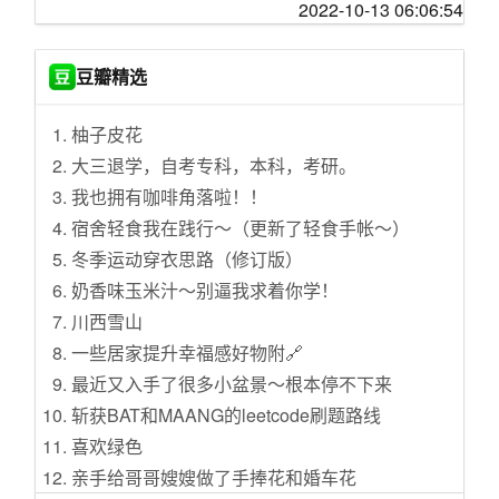
Meta 发布 1500 美元的 VR 头显
2022-10-13 06:06:54
拒绝腰酸背痛 站着把工打了-北弧K2电动升降桌
Blender 加入对 Wayland 的支持
轻松家居清洁 篇十二：简单轻松就实现了扫拖
特斯拉和比亚迪电动车交付量破记录
自由，石头扫地机器人G10S AUTO使用感受
豆瓣精选
科学家发现女性更容易患阿尔茨海默氏症的机
我花了五百块钱，帮大家摸了摸全球最轻的凯
制
夫拉手机壳
柚子皮花
Firefox 如何改进 macOS 版本的响应
有“多”有“少”，添可芙万3.0藏着哪些好用的秘
大三退学，自考专科，本科，考研。
访问密钥在 GitHub 暴露五年后丰田警告数据泄
密？
我也拥有咖啡角落啦！！
露
回血省钱 篇六十八：【酷喵VIP 1.8折福利】91.
宿舍轻食我在践行～（更新了轻食手帐～）
调查显示逾四成 Windows PC 无法升级到 Wind
25年卡、8元月卡，每天仅需0.25元，1分钟轻
冬季运动穿衣思路（修订版）
ows 11
松教程
奶香味玉米汁～别逼我求着你学！
ISC DHCP Server 寿命终止
白酒价格狂跌：“双11” 买酒清单与价格分享
川西雪山
PC 出货量三季度同比下降近 20%
记小黄鱼7K入在保iPhone13 Pro Max 512G当
一些居家提升幸福感好物附🔗
天又退的经历
最近又入手了很多小盆景～根本停不下来
入住后才醒悟：卫生间这15个装修种下的苦
斩获BAT和MAANG的leetcode刷题路线
果，要用余生咀嚼
喜欢绿色
从“听个响”到“好声音”，天龙Denon Home家族
亲手给哥哥嫂嫂做了手捧花和婚车花
轻松满足家庭多样化需求