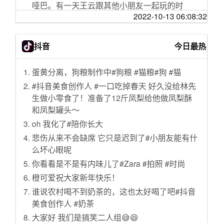
哑巴。有一天王云跟其他小朋友一起玩的时
2022-10-13 06:08:32
候，遇到了一个老和尚，老和尚摸了摸王云的
头说：“是个好孩子，只可惜道破了天机。”然后
转头就走了。周围的人百思不得其解，又觉得
抖音
今日最热
这件事很奇怪，于是就把事情的经过告诉了王
云的家里人。
蛋黄分离，狗粮制作中#狗粮 #猫粮#狗 #猫
一图回顾党的历次代表大会
#抖音美食创作人 #一口吃掉春天 好久没给林先
建设文化强国，铸就中华文化新辉煌
生做小零食了！准备了12斤凤梨给他做凤梨酥
国家统计局：我国贫困地区农村居民收入持续
和凤梨罐头～
较快增长
oh 我化了#陪你长大
罕见公开！中国海军全新亮相的长征18号艇南
悲伤从来不会缺席 它只是迟到了#小朋友能有什
海演训画面
么坏心眼呢
下水道堵塞了，别再用热水冲了，教你3招正确
你看看是不是有内味儿了#Zara #拍照 #时尚
实用小妙招，快速疏通无异味
橙可爱祝大家新年快乐！
与拜登唱“对台戏” 普京中东行有哪些看点？
谁说农村喝不到奶茶的，这也太好喝了吧#抖音
高校毛概女老师被赞“神仙颜值”，校方：她今年
美食创作人 #奶茶
才毕业刚入职，个子高很好看，教学能力也出
大家好 我们是搞笑二人组😅😄
众