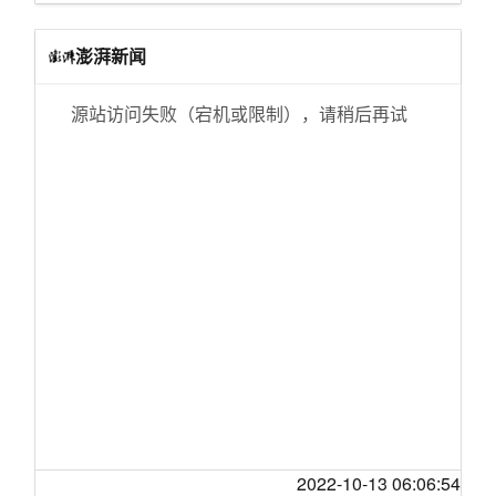
[国际观察]阿联酋出300亿人民币，请中国帮
捕1183人
国行价格超百万 特斯拉回应Model S Plaid交
忙，把月球车送上月球，还数据共享。
付：今年不可能
云南巧家发生滑坡灾害 9人失联
澎湃新闻
[天涯杂谈]海天酱油安不安全?【讨论】
比亚迪宣布进入印度 首款运动型纯电SUV发布
中央气象台发布台风黄色预警 “玲玲”已加强为超
[天涯摄影]我在高原
强台风
最强本田思域登场 Type-R中文名叫“驭冠”
源站访问失败（宕机或限制），请稍后再试
[三亚]网络贷款害死人！为什么不建议招亲戚的
郑州无人驾驶小巴已安全运行满1万公里
号称“健康食品”的槟榔口香糖兴起 公司5个月销
孩子做员工。
售额超3000万元
北京大兴国际机场 本月15日前具备开航条件
[情感天地]说说私企里我身边的年轻人
美国人造电车 不只有特斯拉
谷歌违反儿童隐私法被罚1.7亿美元，能否带来
[生活那点事]记录我的隔离生活
改变？
马斯克否认“与普京谈论乌克兰问题” 称上次交谈
[三亚]大数据把你拿捏得死死的，劫富济贫
是18个月前
英国脱欧为“重大灾难”？欧盟拟用6亿欧元天灾
资金
[天涯诗会]告别一秋
超亿台废旧家电去哪儿了？拆解工厂还没“吃饱”
蓬佩奥拒签字 美前驻阿富汗大使联名反对：特
[婆媳关系]开个回忆贴，还记得小时候看过的电
Intel发布31.0.101.3490显卡驱动 新增A770/A75
朗普还能撤军吗
视电影小说吗？
0显卡支持
莫迪访俄：除了谈经济军事合作 还推“多元”外交
[娱乐八卦]818办公室那些乱七八糟勾心斗角哭
保时捷上架1700的中国菜刀：能拍蒜但国内不
和三边机制
笑不得的事儿
卖
七十年 我们的家|攀枝花的“平凡英雄”让曾经的
[娱乐八卦]被摆摊卖水果的大哥暧昧，但别人都
中国空间站第三次太空授课活动取得圆满成功
“不毛之地”变得枝繁叶茂
说我想太多！
Intel A770/A750公版显卡上架：2499元起售
加拿大任命新驻华大使 曾任中国国开行顾问、
2022-10-13 06:06:54
[情感天地]来玩文字游戏，谁和谁是天生一对
国际空间站的部分工作人员准备返回地球 研究