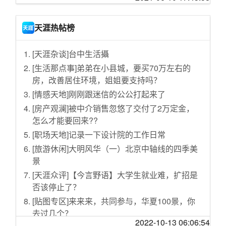
行人过街按钮 安慰性的设计
Intel第三家盟友 PC巨头宏碁杀入显卡市场
迎战双11
收集的在校学生的班主任说的最经典的话
“不可能打工”当事人公司被强制执行39万：涉及
超亿台废旧家电去哪儿了？拆解工厂还没“吃饱”
天涯热帖榜
借贷纠纷
惊人的身材，热情奔放的巴西正妹
比亚迪印度分公司已考虑在印度建第二个工厂
国内最新高端轿车销量榜公布：宝马3系太强 蔚
每日大盘评述＋个股短线买入记录by我不是股
腾讯控股：耗资约6.01亿港元回购238万股公司
[天涯杂谈]台中生活攝
来要成？
神【股民联盟】
股份
[生活那点事]弟弟在小县城，要买70万左右的
RTX 4080 16GB/12GB性能对比：能差30%
传说手凉的女生前世都是断翼的天屎——断你
马斯克否认“与普京谈论乌克兰问题”，称上次交
房，改善居住环境，姐姐要支持吗？
大爷的断
欲减少对中国制造依赖 苹果正向印度iPhone组
谈是18个月前
[情感天地]刚刚跟迷信的公公打起来了
装厂转移更多资源
台积电股价失守400元新台币大关，今年累跌超
[房产观澜]被中介销售忽悠了交付了2万定金，
微软成立“工业元宇宙”团队 利用VR/AR赋能工
40%
怎么才能要回来??
业系统
优信宣布计划调整ADS比率：每10个原ADS合
[职场天地]记录一下设计院的工作日常
AMD锐龙7000处理器表现不佳：开卖两周后德
并成为1个新ADS
[旅游休闲]大明风华（一）北京中轴线的四季美
国销量下滑70%
推特据悉重新评估“永久封号”政策，或使其内容
景
索尼将重拍科幻电影《太空英雌芭芭丽娜》 西
审核更符合马斯克愿景
[天涯众评]【今言野语】大学生就业难，扩招是
德妮·斯威尼担任女主角
字节跳动宣布以每股155美元回购员工期权 较上
否该停止了？
《极品飞车22》新截图 详解驾驶特效“涂鸦”
一轮上涨9%
[贴图专区]来来来，共同参与，华夏100景，你
苹果、Google和三星将很快在印度发布当地5G
去过几个？
网络支持的软件更新
2022-10-13 06:06:54