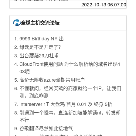
市场转码农工作难找啊
2022-10-13 06:07:00
短期出口信用保险要帮助企业减少损失
#EveOneCat「₍₍⁽⁽🕊️₎₎⁾⁾🐈!」「₍₍⁽⁽鸽₎₎⁾⁾猫!」No.01
如何看待美军发布最新型号的艾布拉姆斯坦克 A
笔记本进入睡眠后睡死是谁的锅？
47
农业农村部：1月份全国农业农村经济运行总体
brams X？
大悦城的言几又跑路了，卡上还有 4700 多，怎
平稳
全球主机交流论坛
前方帅爆！！当我出手的那一刻！世界将就此
iPhone 14 Plus 遇冷，而 Pro 却卖爆，如何看
么追？
泯灭！！！
统筹兼顾 战“疫”、战“贫”两不误
待苹果此次新品的「左右手互博」现象？
招商银行 9 积分抽奖 iPhone 的尝试
9999 Birthday NY 出
兰博基尼尾翼用法？
各地春耕备耕扎实推进
旧玻璃为什么不能重新熔了作新玻璃，而只能
[抽奖送码活动 & macOS] Bob x 火山翻译抽奖
作为作新玻璃的配料存在？
绿云是不是开走了？
帮学弟改造形象，学弟：你管这叫帅气？
“我们对中国人民战胜疫情充满信心”
活动！
瑞士信贷陷破产危机，究竟发生了什么？瑞士
出台蘑菇29刀杜甫
这是个音乐游戏？？
为世界公共卫生事业尽责担当
自行车选购
信贷如果出现倒闭，会造成什么影响？
CloudFront使用问题 为什么解析给的域名出现4
从这只小流浪狗赖上我的这天起，我的人生观
中央政治局会议：建立与疫情防控相适应的经
英语达到什么水平可以无障碍畅玩英文版 3A 大
我国多地检出 BF.7 变异株，传播更快、已发现
03呢
就彻底变了
济社会运行秩序
作？
「过路传播」，如何加强应对？病毒变异将向
高价无限收azure逾期禁用账户
【大仙全家桶】裴擒虎皮肤免费送！五周年限
姚明与中国女篮向中国驻南联盟被炸使馆旧址
如何加速甲醛的挥发
什么趋势发展？
定联动李小龙重磅来袭！
献花圈
不懂就问，经常买鸡的商家就给一个IP，让我们
现在最适合轻便出差办公的笔记本应该选哪
为什么施法前需要咏唱？
测，到底咋测
主播炸了超神篇371：Rookie发条R闪空中拦
日本现家族聚集性疫情:一家四口确诊 感染路径
款？ M1 or M2？
如何看待「最顺手机号」15666666666 ，1366
截，UZI卢锡安在第五层
不明
interserver 1T 大盘鸡 首月 0.01 及 终身 5折
为什么要在天猫的 Apple Store 官方旗舰店购买
万元起拍无人出价，下月将再次拍卖？
【典藏|混剪】湖人冠军征途
曾进邮轮的日本官员没检测就去上班:怕影响工
刚遇到一个怪事，直连新加坡能解锁nf，转发却
产品？
TI11 突围赛 VG 1:2 不敌 Liquid 无缘正赛，如
作
不行
中国海洋大学回应化粪池炸了：学校已介入处
各位大佬的⌚️aw 贴膜没？用的啥膜？
何评价这场比赛？
理，大家戴好口罩
哈市倡议市民二月二不出门理发：别让坚守功
谷歌翻译尽然如此接地气
Jetbrains fleet pubilc preview 了，可立刻下载
有什么道理是做生意后才知道的？
亏一篑