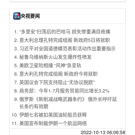
[天涯众评]耶树直播带货，擦的哪门子边？
Google开始为Android和Chrome推出Passkey
[饮食男女]2022年冬天的第一场雪
扫码登录支持
央视要闻
[家有学童]2022年九月开启小墩子的三年级之旅
蓝戟Arc A770、A750显卡首发开卖：比Intel便
[生活那点事]面对“朋友邀请创业”和“稳定工作”，
宜500 真碾压RTX3060
“多里安”扫荡后的巴哈马 损失惨重满目疮痍
换做是你，你选哪个？
苹果明年将出售Apple TV+的广告时间 暗示可
意大利总理孔特完成组阁 新政府5日将就职
[家有学童]初二男娃学习记录
能提供基于广告支持的订阅
习近平对全国道德模范表彰活动作出重要指示
[娱乐八卦]盘点中戏北影上戏的演员们，谁才是
英国艺术家达米安·赫斯特刚刚烧掉了他的1000
秘鲁乌维纳斯火山发生爆炸性喷发
演艺圈的神
幅画 并将很快再烧数千幅
美欧卫星险相撞 “风神”急变轨
[天涯杂谈]34岁的女博士后亲吻64岁的中科院院
硒元素可能比我们想象的更具有生物学上的重
士、北理工教授方岱宁【关注】
意大利孔特完成组阁 新政府今将就职
要性
[饮食男女]三餐四季，记录我的备孕日常
英国议会下院支持阻止“无协议脱欧”
微软回应英国监管机构对动视暴雪并购交易的
[国际观察]基辅正在遭遇第二波巨大爆炸， 且强
商务部：今年1-7月服务贸易同比增长3.2%
担忧 称索尼仍有能力适应
度比第一波要强烈得多
俄罗斯《新削减战略武器条约》 俄外长呼吁延
研究表明指尖的热量可用于破解密码
[情感天地]是否应该去挽回这段感情
长条约有效期
东航携手空客开启中国总装A320飞机首次可持
[娱乐八卦]英国王室历史那些事儿
伊朗七名被扣英国油轮船员获释
续航空燃料交付飞行
[旅游休闲]42岁的上班族妈妈，努力平衡好生活
美国宣布制裁伊朗一个航运网络
AMD延长10年前的FPGA芯片技术支持 能用到2
和工作的每一天
035年
香港警方举行例行记者会 警方通报6月至今已拘
2022-10-13 06:06:58