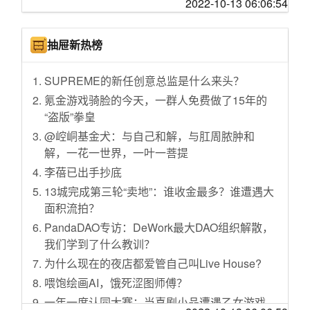
篇告诉你！ELITE GO!AMD 7600X首发！
2022-10-13 06:06:54
生活气息 内耗的解药
两市共90只个股发生大宗交易，国瓷材料溢价2.
听值友劝，吃饱饭，跟风了一个GM3323D！
40%
手脚冰凉的姐妹们进，秋冬运动分享
京东金融积分，边花边省
证监会同意2家企业创业板IPO注册
抽屉新热榜
刘作虎开窍了：5000mAh电池+5nm芯片仅199
钼精矿报价创近14年新高
9元，12+256GB售价亲民
SUPREME的新任创意总监是什么来头？
华东医药：前三季度净利润同比预增4%-9%
【Switch清灰日记】真香蛋炒饭来了，年末值
氪金游戏骑脸的今天，一群人免费做了15年的
百胜中国：计划回购不超总数10%的普通股
得一玩的NS大作
“盗版”拳皇
今日共656只港股被沽空
网络1:实践低成本小户型AP+AC网络方案-以女
@崆峒基金犬：与自己和解，与肛周脓肿和
龙佰集团：年产20万吨电池材料级磷酸铁项目
朋友家为例
解，一花一世界，一叶一菩提
等已达标达产
人类幼崽的护肤品分享
李蓓已出手抄底
小米集团：耗资约4856.93万港元回购570万股
米家烹饪机器人是不是智商税？真实体验后觉
13城完成第三轮“卖地”：谁收金最多？谁遭遇大
公司股份
得还挺香的
面积流拍？
亿晶光电：前三季度净利润同比扭亏为盈
apple watch，是男人就选41！
PandaDAO专访：DeWork最大DAO组织解散，
天猫双11前淘宝升级长辈版：为老年人配专属
没有“改变”的新玩意－罗技G502 XPlus
我们学到了什么教训？
人工客服
EDC 篇四：财经专业团队的软硬生产力工具分
为什么现在的夜店都爱管自己叫Live House?
宁德时代：截至9月30日，未经审计借款余额为
享
喂饱绘画AI，饿死涩图师傅？
852.62亿元
新一季桌面分享：索尼INZONE M9电竞显示器
一年一度认同大赛：当喜剧小品遭遇乙女游戏
监管部门要求财险公司进一步加强和改进合规