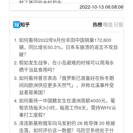
湖北省委书记应勇：继续严管守牢离汉离鄂通
献了基因的未知祖先
眠法，失眠人士必看
2022-10-13 06:08:06
道
今日好价 1011
光剑拿反的痛，你们懂吗？
韩疾病管理本部：文在寅不是自行隔离对象
化学界有200年历史的谜团：质子如何通过水？
不出意外明天全村都知道了
知乎
热榜
精选
日报
涉案1.74亿元！公安部查扣伪劣口罩3100余万
猫猫也是可以被训练好的
靠谱盘点96:好签！G2:LCK被我们包围了！小
只
发霉啦：今天，我的未婚夫回来了
天：都怪京东小组第二
如何看待2022年9月份丰田中国销量172,800
拉美现首例确诊！巴西一男子核酸检测呈阳性
素食者抑郁的风险高2倍，但原因你肯定猜错了
【vlog】辛苦工作一整年，就为快乐这一天
辆，同比增长50.3%，日系车崩溃的谣言不攻自
福建无新增新冠确诊病例 累计确诊294例死亡1
今日好价 1010
破？
【刘哔】吐槽《演员请就位2》：这个节目应该
例
脑力小体操 大家的空间感有多强呢
叫导演请就位，你把它当竞赛类节目看就认真
假如发生战争，在小岛避难的时候可以用海水
山东无新增新冠肺炎病例 累计确诊756例死亡6
了！
普林斯顿大学每年的基金收益已能覆盖所有运
晒干当盐食用吗？
例
营开销，并盈余19亿美元
小 母 牛 歇 后 语 大 全 1.0 ！！！
如何看待普京表态「俄罗斯已准备好在秋冬期
吉林无新增新冠肺炎确诊病例 累计确诊93例死
上周菲律宾政府彩票开奖 433人中大奖引发猜疑
间向欧洲供应更多天然气」，并称北溪事件受
要不是有字幕我差点就听懂了
亡1例
益者是美国？
短篇故事：打印罪
【散人】萌新捉鬼小分队
内蒙古无新增新冠肺炎确诊病例 累计报告确诊7
如何看待一中国籍女生在澳洲周薪4000元，葡
今日好价 1009
韩国意淫神片，明朝时期韩国发明了导弹，团
5例
萄农场每天3小时，每周工作6天，需持WHV从
灭明朝大军，称霸亚洲
玩音游，可提高老年人的短期记忆
首个地方禁食野生动物＂黑白名单＂:甲鱼蛇鸟
事打工度假？
【电锯人/蕾塞/MEME】HIP
超罕见疾病 进行性骨化性纤维发育不良 (FOP)
或禁吃
泽连斯基称俄军向乌发射的 28 枚导弹 20 枚被
生活在亲戚家是种什么体验？
应用基因编辑技术，解决现代工业酿造啤酒口
山东青岛对四类入境人员实行集中隔离或留观
击落，如何评价这一数据？乌防空系统处于什