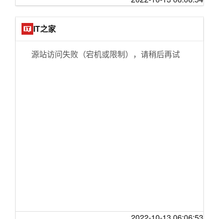
地面生活
哪吒汽车将于11月开始启动哪吒S交付
NVIDIA新驱动发布：DirectX 12游戏性能暴涨2
微软成立“工业元宇宙”团队 利用VR/AR赋能工
4.6％
IT之家
业系统
“超杀女”科洛·莫瑞兹新剧《外围》首映 鳞鳞金
因大规模召回睡眠呼吸器，飞利浦将录得13亿
属上衣超惹眼
源站访问失败（宕机或限制），请稍后再试
欧元商誉减值
美国宇航局为阿特米斯一号登月任务确定新的1
个人电脑销量下滑15%！英特尔也扛不住了！
1月发射日期
拟裁员数千人“过冬”
照片显示一台Surface Duo正在运行Windows 1
扎克伯格给Quest新头显，定了个“天价”
1风格的Android 12L
虽然去年净亏损近百亿美元 但字节跳动不缺钱
太空游客丹尼斯蒂托预订了SpaceX星际飞船两
个月球席位
意想不到的“传染链”：英国养老金危机，如何影
响马斯克收购推特的融资？
比特币开采软件正在进行十多年来第一次大改
造
阿里VIP会员看腾讯视频？这不是一个意外的选
择
微软：即使每个COD玩家放弃索尼 PS用户基数
还是比Xbox多很多
王思聪也入局数字藏品，产品发售首日被哄
抢，还有平台接连拿到融资
抖音集团焕新 “字节跳动”成为历史？
混动车充电，活该被嫌弃？
首届电动垂直起降飞机比赛在南澳大利亚启动
2022-10-13 06:06:53
盒马邻里战略大收缩 生鲜电商盈利何其难