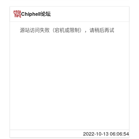
天
一架苏-25强击机坠毁 俄国防部证实两名飞行员
[三亚]未成年人参与疫情防控，充当志愿者，合
死亡
Chiphell论坛
理吗？
大兴机场快轨线试运行 记者体验全程仅需19分
[生活那点事]职场妈妈的艰辛谁能懂
钟
源站访问失败（宕机或限制），请稍后再试
[长江杂谈]女人最大魅力何在——有感于新英王
从重处罚考试作弊 让社会更公平
两位夫人的命运【首页推荐】
印度旁遮普邦一烟花厂爆炸 23人死亡
[贴图专区]成都新都宝光寺一游（多图）
餐厅不提供免费餐具并强收餐具费，真的合理
[生活那点事]极简日记：前半生不要怕，后半生
吗？
不要悔！
北京大兴国际机场15日前具备开航条件
[经济沙龙]也来谈一下电商与实体店铺
山东鄄城好蔬果带动就业
[房产观澜]现在做地产真的太难了
组建专门太空学院 美国空军学校开始培养太空
[生活那点事]五线小城，四口之家，生活日记
人才
[饮食男女]日升日落，爱我所爱。
96.4%受访者对国产动画电影未来充满信心
[婆媳关系]借着地域风，说说你家乡之外最喜欢/
印度空军8架“阿帕奇”直升机正式列装 较计划早
向往的地方
数周
[生活那点事]广西五线小城，38岁男选择躺平，
埃塞：非盟委员会副主席称赞中非合作
2022-10-13 06:06:54
整理回忆和记录生活