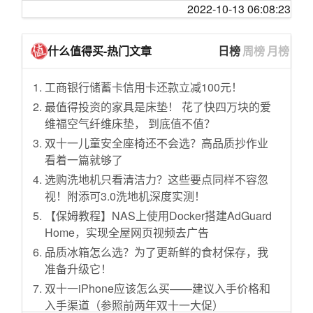
教名媛识别豪车
nextarray管理表示炸区小鸡会迁移解决
体验！
2022-10-13 06:08:23
表达相思的诗词有哪些？
72名武汉抵乌克兰乘客被隔离 当地居民暴力抗
温铁军：B站小朋友们，这是我带给大家的一点
微软Surface Pro 9发布，值得买不
甲状腺结节，突然被体检报告打击到
议
五年的友谊能到最后吗？
小心意
不确认下不放心，到底那个才是hostloc啊。
28 岁转行前端
什么值得买-热门文章
日榜
周榜
月榜
WHO:对山东的病例数增加感到担忧 正寻求更多
家里穷，真的只能靠上学来找出路了吗？可是
jackeylove看Ning王抽签 Ning人 真有你的
懂vue的帮忙看下。
[解惑] 现在买 m2 air 做开发机适合吗
信息
上不好怎么办？
【电竞星快报】所以，为什么说又是好签呢？
喜大普奔，我的登录自己的MSDN E3 开了一个
对于文件服务器上的各类冗余资源，各位一般
工商银行储蓄卡信用卡还款立减100元！
逃离钻石公主号:乘客回国后被确诊 船员称＂都
法律如此复杂，可是为什么有人认为可以自己
（第二季36期）
多重身份验证结.
怎么处理
最值得投资的家具是床垫！ 花了快四万块的爱
完了＂
打官司不用律师呢？
这是一个逆天级的游戏彩蛋！佛祖看了想落
30出一个nextarray小鸡。（已出）
手持 14pro iOS16.1beta5 打字依旧卡顿
维福空气纤维床垫， 到底值不值？
云南无新增确诊病例 累计确诊174例死亡2例
课本上的哪些英语语法已经过时了？
泪！
已出
iQiyi 太奇葩了
双十一儿童安全座椅还不会选？高品质抄作业
我有必要去维持一段我融不进去的友谊吗？
精致的上海“名媛”：拼单买二手丝袜，却看不起
收台咸鱼云sanjose
扎心了，一个假期回来，收到了三份喜糖，这
看着一篇就够了
奔驰宝马
怎么才能开始行动的第一步?
让单身狗怎么活
清华和复旦的硕士招生目录页面真是一目了然
选购洗地机只看清洁力？这些要点同样不容忽
【梦想改造家7】看点2-3：改造前～父母被脏
如何看待多方报道姆巴佩希望在2023年一月份
有懂朋友圈广告的吗？
这NextArray炸了啊
视！附添可3.0洗地机深度实测！
乱差惊呆
离开巴黎圣日耳曼？
列表展示去重是什么世界级难题吗
今年的88VIP有点意思了
【保姆教程】NAS上使用Docker搭建AdGuard
蟑螂：？？？？
《原神》77为什么作为五星辅助强度这么低？
偶然发现， MacBook Pro 14 设置为“更多空间
Home，实现全屋网页视频去广告
终于找到想要的效果了！！！微信的这个特效
一 周 女 友
是不是只有成绩变好才会有人主动找你?
（等效 1800x1169）”挺好使的
谁有？球一个
品质冰箱怎么选？为了更新鲜的食材保存，我
【原神】阴间成就攻略，后期无法完成！3分钟
大家对量化基金 私募基金怎么看？
准备升级它！
有没有必要从cf换到gcore
8个隐藏成就合集攻略指南 【持续更新】
PPTP 异地组网问题
双十一iPhone应该怎么买——建议入手价格和
绿云大水牛的IPv6网关是多少？
“我说一个数，你抓紧上车！”
入手渠道（参照前两年双十一大促）
Airplay 音箱求推荐
关于被墙，做个跳转页面能降低吗？