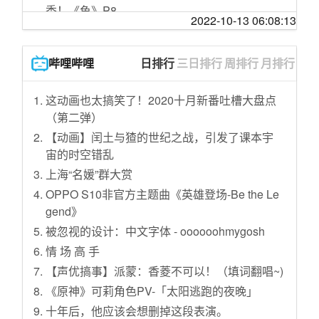
增生角化过度，处理很简单，记住晚上热水泡
秀！《鱼》P8
送 #生活中最美的我
2022-10-13 06:08:13
脚后涂抹卤米松乳膏（孚松）或者水杨酸软
桃 之 助【今天有什么好笑的 #984】
有这种儿子，还加什么班？！@东东龙儿歌 #充
膏，用保鲜膜覆盖胶布固定，第二天打开涂抹
能计划 #轻漫计划 #加油吧职场人
【盾盾】【独家】Likey 甜到你得糖尿病
凡士林保湿，大
哔哩哔哩
日排行
三日排行
周排行
月排行
回 坑 玩 家 现 状
“姐，加个好友呗！”千万别加
女孩子光jio在家跳舞就这么好看吗？叮叮当当
这动画也太搞笑了！2020十月新番吐槽大盘点
非媒：中非数字经济合作助力非洲脱贫
变装舞捏～
（第二弹）
乾隆驾崩后，嘉庆是怎样对待乾隆众多的孩子
【紫★S3】EP25 221011
【动画】闰土与猹的世纪之战，引发了课本宇
和妃子的？
乔佛里婚礼现场领盒饭，千古一帝被自己作
宙的时空错乱
我国多地检出BF.7变异株，传播速度更快，已
死！美剧史诗巨作《权力的游戏》第13期
上海“名媛”群大赏
发现“过路传播”
科技与狠活，干净又卫生
OPPO S10非官方主题曲《英雄登场-Be the Le
延安这所山崖上的大学，不怕战机空袭，从这
gend》
里走出了不少开国将帅
被忽视的设计：中文字体 - oooooohmygosh
当 代 网 红 面 孔【24】【ʚ二七梦ɞ独家】
情 场 高 手
受过专业训练的神明是绝对不会笑的！除
【声优搞事】派蒙：香菱不可以！（填词翻唱~)
非……忍不住？【直播切片】【凰裳】
《原神》可莉角色PV-「太阳逃跑的夜晚」
买了三台“老头乐”...
十年后，他应该会想删掉这段表演。
老板娘等半个月，好不容易才买一盆猪巧舌，