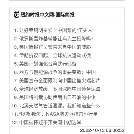
获上海市政府奖项
[情感天地]我爸二婚
工作持续进行中
韩国人抗议后 澳大利亚182家超市下架“旭日旗”
[天涯杂谈]贵州高速客车侧翻27人遇难，20人受
《龙之家族》时间跳跃引不满 R.R.马丁：需要
纽约时报中文网-国际简报
衬衫
伤正在救治
四季讲完故事
在美医治罕见疾病移民将被遣返？美国称将重
[情感天地]为了婚外情离了婚，又和婚外的她相
他：21个月拿下清华博士 击败NASA打破欧美
让好莱坞明星爱上中国菜的“伍夫人”
新考虑
互无尽折磨
垄断
俄罗斯轰炸基辅能让乌克兰投降吗？
为环保出力 德国环境部长：今后全部公务宴改
[情感天地]离异的生活
SSD主控芯片巨头喊话：闪存市场触底 现在已
英国情报官员警告来自中国的威胁
吃素
经是亏本卖
[旅游休闲]〖天涯头条〗老家山西
伊朗抗议四起，全球抗议运动式微
吃货的倔强：美国男子因未买到人气三明治怒
现代汽车宣布2025年将所有车型转换为SDV
[生活那点事]35+之后应该怎么选？深圳还是杭
美国计划强化台湾武器储备
告餐馆
州
西方与俄能源战争的重要变数：中国
北大红楼二层首次开放 两大专题展览同时开幕
[天涯杂谈]彩礼是中华民族的传统文化，不能一
美国宣布全面限制向中国出售尖端芯片
鲁哈尼宣布进一步中止履行核协议
否了之【讨论】
全球经济放缓，多国深陷中国债务泥潭
《中国共产党问责条例》修订 将履职不力不作
[天涯杂谈]出国就读莫斯科大学的前景【讨论】
美国将制裁协助伊朗出口石油的中企
为纳入问责情形
[重庆]隔离收费是否属于强制消费？
北溪天然气管道泄漏，我们知道些什么
俄外长呼吁延长《新削减战略武器条约》有效
[国际观察]克里米亚大桥大爆炸，突发
期
“拯救地球”：NASA航天器撞击小行星
[贴图专区]记录工地生活
美对伊朗“极限施压” 名目层出不穷 又称制裁伊
中国被怀疑干预美国中期选举
[红袖天涯]说说地摊经济
朗航运
2022-10-13 06:06:52
女性站在伊朗反政府抗议最前沿