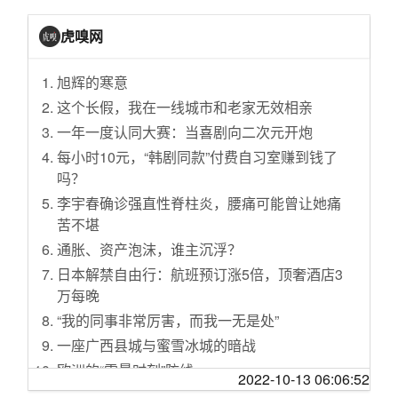
英议员将阻击“无协议脱欧”
中汽协：9月我国动力电池装车量31.6GWh
[旅游休闲]一个人的广西行----靖西、德天瀑布、
2019年中国农民丰收节”千企万品助增收”活动将
179欧元 Porsche Design推出中式菜刀
虎嗅网
明仕田园、安平仙河、杨美古镇
举行
福特FNV全网架构下车型均可实现整车OTA
[天涯杂谈]顺丰说不是保多少就赔多少，以后你
为“修墙”挪用经费 美军上百个项目可能停摆
旭辉的寒意
售价3.68万元起 2023款凌宝COCO上市
们还会保价吗？【讨论】
俄罗斯：第五届东方经济论坛开幕
这个长假，我在一线城市和老家无效相亲
售价1000元 凌宝uni新增皮质座椅选装包
[创业家园]开店经验谈
上海：推进竞争类企业整体上市或核心业务资
一年一度认同大赛：当喜剧向二次元开炮
内饰换新设计风格 全新蔚揽PHEV谍照
[娱乐八卦]男星腹肌照，哪一位是你喜欢的菜？
产上市
每小时10元，“韩剧同款”付费自习室赚到钱了
售10.39万元 奕炫MAX新增车型正式上市
[家居装饰]老屋改造：老公梦想的终点 我生活的
土耳其空军开始参与S-400防空导弹系统培训
吗？
起点
续航更高 领克09 EM-P远航版PM到店
沙特阿美换“掌门”或为IPO铺路
李宇春确诊强直性脊柱炎，腰痛可能曾让她痛
[婆媳关系]是时候讨论国庆去哪玩了
基于凯雷德打造 Rezvani Vengeance官图
美防长挪用36亿军费建边界墙 参众两院：反
苦不堪
[生活那点事]不孕不育的女性真的就没有未来，
何时量产？通用再申请GMC Granite商标
对！
通胀、资产泡沫，谁主沉浮？
任人践踏吗？
氢气罐可手持 NamX HUV预定信息公布
暑期档票房和观影人次增幅均下降，背后有何
日本解禁自由行：航班预订涨5倍，顶奢酒店3
[婆媳关系]八卦八卦，英国女王的巨额珠宝，给
Project Arrow EV在10月19日有大动作！
深意？
万每晚
凯特继承了，梅根和卡米拉没份儿
打造智慧交通 小马智行与速腾聚创合作
美国：哥大拒配合FBI监视部分学生学者
“我的同事非常厉害，而我一无是处”
[娱乐八卦]真相来了，原因是因为李易峰抠
Alpine Alpenglow概念车将10月13日首发
联合国机构：飓风“多里安”给巴哈马造成巨大破
一座广西县城与蜜雪冰城的暗战
[天涯众评]【今言野语】生三胎奖励2万，年轻
2.0T插混 梅赛德斯-AMG CLE 63谍照曝光
坏
欧洲的“雷曼时刻”防线
人不买账？
2022-10-13 06:06:52
继丰田之后 日产宣布退出俄罗斯市场
石油工业，为高质量发展“加油”
24岁的我对整个世界提不起兴趣，和24岁的加
[重庆]预制菜，夺走了我们吃的新鲜食物