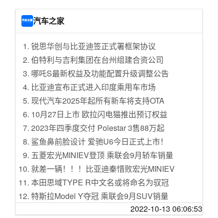
新型诈骗！“杀猪盘”编造的甜言蜜语
[生活那点事]三线城市社会底层家庭，侄子侄女
第四届中阿旅行商大会：搭建交流平台 拓展旅
结婚随礼两万是不是太多了？
汽车之家
游空间
[灌水专区]冬天里的一把火，瞩目卡塔尔世界
零下60度照常使用！俄军拟增购这款“北极终结
杯。
锐思华创与比亚迪签正式署框架协议
者”
[家有学童]初三女儿成绩倒数愁煞老父
伯特利与吉利集团在台州组建合资公司
黑龙江自由贸易试验区：打造辐射欧亚国家物
[生活那点事]志之所趋，无远弗届---记录下老程
哪吒S最新权益及功能配置升级调整公告
流枢纽
序员的业余开发
比亚迪宣布正式进入印度乘用车市场
杭州设立全国首个“工匠日”
[国际观察]中国自主品牌站上山腰，日本为什么
现代汽车2025年起所有新车将支持OTA
黄渤海开渔 第一网收获丰厚
会急？
10月27日上市 欧拉闪电猫推出预订权益
习近平向第四届中国－阿拉伯国家博览会致贺
[婆媳关系]大家每年给父母多少钱
2023年四季度交付 Polestar 3售88万起
信
[旅游休闲]我们一起游贵州-跟团+自驾游西江苗
鲨鱼鼻前脸设计 爱驰U6今日正式上市！
云南巧家县发生滑坡自然灾害致9人失联
寨、荔波小七孔、贵阳、镇远古镇等
五菱宏光MINIEV登顶 乘联会9月轿车销量
拉加德：欧央行应长期保持宽松政策
[汽车时代]日系越来越嚣张了
就差一辆！！！比亚迪秦惜败宏光MINIEV
欧盟：英“无协议脱欧”可能性极大
[房产观澜]去泡沫化---未来我国房地产发展新方
本田思域TYPE R中文名或将命名为驭冠
军事科学院军事医学研究院：嵌入式科研紧贴
向【讨论】
部队需求
特斯拉Model Y夺冠 乘联会9月SUV销量
[重庆]重庆九月，解放碑地带的靓女们
英国下议院通过阻止无协议脱欧法案
2022-10-13 06:06:53
配激光雷达 新款小鹏P7外观细节谍照
[情感天地]在40➕的年纪又被爱情撞了一下腰