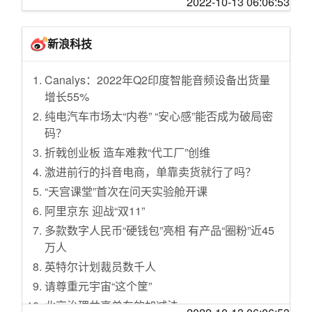
2022-10-13 06:06:53
搭档INZONE H3，快乐加倍
管理工作
填补高铁“留白”，西部城市格局要变了？
极空间 Z4S 体验：影视信息搜刮 + AI 相册管理
今世缘：前三季度预计净利润同比增22.53%左
一号难求的黑眼圈门诊，医生：90% 时间用来
+ 全局内网穿透，玩转 NAS 从未如此简单
新浪科技
右
陪患者聊天
双11可以等一波好价的新奇好物清单
中国汽车出口激增可持续吗？
H3C NX54路由器售后体验。
Canalys：2022年Q2印度智能音频设备出货量
量子革命众生相：诺奖、融资、科研、收割、
增长55%
行骗……
纯电汽车市场太“内卷” “安心感”能否成为破局密
张维迎：中国不能错过未来十年
码？
秋天的农贸市场，是诠释人间滋味的浮世绘
折戟创业板 造车难救“代工厂”创维
保守的技艺
激进前行的抖音电商，单靠卖货就行了吗？
“你既不是记者又不是官，凭什么管这么宽”：中
“天宫课堂”首次在问天实验舱开课
国县城两类精英的困境
阿里京东 迎战“双11”
在中国，还有比卖方证券研究更差的商业模式
多款数字人民币“硬钱包”亮相 有产品“圈粉”近45
吗？
万人
@燕子堡BBQ学徒Ray：我用臭豆腐和腐乳把牛
英特尔计划裁员数千人
排熟成了，结果竟产生了质的变化！//@摸鱼大
请尊重元宇宙“这个筐”
学生Z：用臭豆腐的那块从气味到味道都变成了
臭豆腐，用腐乳那块从质感到味道都变成了熏
北京治理共享单车的加减法