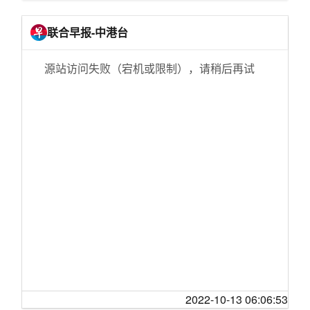
[台湾风云]北京退休老头的农民生活
英国议会下院阻止“无协议脱欧” 约翰逊提前大选
伊朗年轻人为何再次走上街头抗议
[红袖天涯]【小说季】古庙奇缘（天涯发现）
动议被否
俄罗斯动员乌克兰人参战对抗祖国
联合早报-中港台
[重庆]为什么街头突然冒出那么多零食店？
伊朗：七名被扣英国油轮船员获释
为什么日本民众反对为安倍举行国葬
[煮酒论史]历史的变迁——从唐朝开始说起
洱海，变清了
源站访问失败（宕机或限制），请稍后再试
亚洲多地放松疫情管控开放边境
[红袖天涯]聊聊韩国电影之三 韩战片
危险！充电宝机舱内自燃致飞机返航
征兵动员引发俄罗斯男性出逃潮
[婆媳关系]地铁要不要配卫生间？
陆续有会员退卡 开市客超市“退烧”？
关于伊朗抗议活动，你应该了解的
[三十不嫁]又是一年中秋至，还没成家的你孤独
大兴国际机场安检“刷脸” 旅客值机等待不超10
伊朗反政府抗议升级，多地陷入动乱
吗？
分钟
[饮食男女]莫道桑榆晚，为霞尚满天。随便记录
英议会下院支持阻止“无协议脱欧”
一下五十岁的生活。
修订后的《中国共产党问责条例》有亮点，为
[红袖天涯]十六岁的花季，十六岁的梦想【天涯
何间隔3年进行修订？
热帖推荐】
除了华为 更多中国企业要跻身全球研发投入50
[生活那点事]考上了好大学，失去了动力
强
[房产观澜]想问下10年没涨价的东西是什么？
八部门：教育类APP使用未成年人信息应取得
【讨论】
监护人授权
[舞文弄墨]开贴连载水浒世界观小说 《莽丛记》
英政府再拨20亿英镑“脱欧”准备金
2022-10-13 06:06:53
[三亚]终于成都还是不能免俗，初步全市静态三
阳澄湖大闸蟹错过今年“中秋档”市场