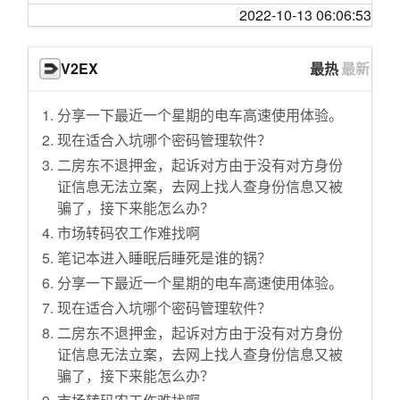
厄瓜多尔发生长途客车与卡车相撞事故 致8死30
【片片】社会大学教会你，生活远比想象残
竹鼠算野味吗？
“数学的进步不是由无数群众推动的而是从古至
2022-10-13 06:06:53
伤
酷！《人间课堂》下
今极个别人才个人能力推动前进的”这句话对不
家用消毒方法，哪些好用，哪些不能用？
国家药监局审批通过3家企业3个新冠病毒检测
对，为什么？
这些沙雕网文，如何让医学奇迹再上巅峰！？
武汉新型冠状病毒肺炎确诊，到底难在哪儿
V2EX
最热
最新
产品
你经历过哪些让你怀疑这个世界有平行空间的
恶臭!痛苦面具流沙包~
30省市自治区启动一级响应，意味着什么？
村里没网学生离村2里搭棚上课 校长：开学后补
事？
塔利班高调支持特朗普连任，白宫慌了
“武汉小汤山”将如何快速建成，17年前留下哪些
分享一下最近一个星期的电车高速使用体验。
课
拜登表态称「我相信能再次击败特朗普」，目
大胸微胖也可以很可爱！！128斤166cm
经验？小汤山设计者这样说
现在适合入坑哪个密码管理软件？
中央政法委书记郭声琨突击检查司法部燕城监
前拜登的支持度如何？你看好拜登的连任前景
打完饭回寝室的你：
WHO：暂不界定为国际突发卫生事件，但疫情
狱等
二房东不退押金，起诉对方由于没有对方身份
吗？
还没到峰值
普通牛肉注脂就变成和牛？帅小伙买来三斤菲
证信息无法立案，去网上找人查身份信息又被
员工确诊新冠肺炎 当当网:隔离区同事核酸检测
一项调查称 91.81%的受访者有「文字讨好」行
力注脂尝试！
WHO只宣布过5次的“国际突发卫生事件”，到底
骗了，接下来能怎么办？
阴性
为，如何看待这一数据，如何理解文字讨好症
是什么？
“这种状况不能在我们国家出现了……”
市场转码农工作难找啊
女子造谣＂湖北物流司机感染新冠肺炎身亡＂
的流行？
如果早些严打，也许不会爆发第二次“野味肺炎”
日本美女播音员预报天气
被拘留
笔记本进入睡眠后睡死是谁的锅？
美议员提议暂停向沙特阿拉伯出售武器，为期
新型肺炎来了，家里应该囤药吗？
一年的等待，就为了这一下
他们的背后是整个家庭，所以我必须竭尽所
一年，可能会带来哪些影响？哪些信息值得关
分享一下最近一个星期的电车高速使用体验。
我好像生病了，会不会是“疑似新冠状病毒肺
【亮记生物鉴定】网络热传生物鉴定16
能！
注？
现在适合入坑哪个密码管理软件？
炎”？
现在年轻人点都不会哄女娃儿了！啥子都要我
国际组织协调各方力量共同应对新冠肺炎 加强
评书演员王玥波为什么说赤兔马是白马？
二房东不退押金，起诉对方由于没有对方身份
新型冠状病毒肺炎问答：需要拒收武汉来的快
来教！
全球协作是抗“疫”关键
如何评价电视剧《底线》大结局？
证信息无法立案，去网上找人查身份信息又被
递吗？
当孙悟空向唐僧吐口水，燃起来了！
中国贸促会：出具不可抗力事实性证明 减少企
骗了，接下来能怎么办？
为什么有些人穿衣服总是很精致，而有些人就
辟谣来了！这7个预防肺炎的方法不靠谱！
业损失
【动物派对】ICU乱斗
风尘仆仆的感觉？