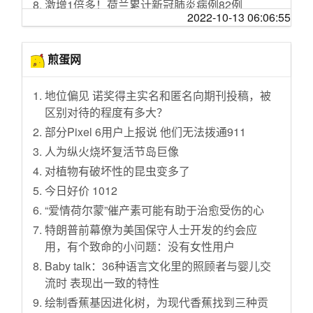
激增1倍多！荷兰累计新冠肺炎病例82例
影去了
2022-10-13 06:06:55
?“钟南山”商标注册申请被驳 法院：属禁注范围
穷人的世界有法吗？听到最后我泪目了
韩媒：在韩非法滞留的中国人排队申请回国
小伙一天做了三盆口味的鸡爪，只为找到最好
煎蛋网
德国确诊数增至99人 部长专机现“疑似感染”乌
吃的那一款
龙
新英雄【萨勒芬妮】技能介绍：音乐法师,大招
地位偏见 诺奖得主实名和匿名向期刊投稿，被
至少7名高官确诊新冠肺炎 伊朗缘何成疫情重灾
魅惑,W群体增益!可辅可法！
区别对待的程度有多大？
区？
只是输了一场比赛而已，难道我需要三叩九
部分Pixel 6用户上报说 他们无法拨通911
黑龙江省无新增确诊病例 新增治愈出院病例15
拜？向他们道歉？
人为纵火烧坏复活节岛巨像
例
二哈是一种神奇的物种
对植物有破坏性的昆虫变多了
成为刚需的口罩:核心熔喷布仍紧缺 业内忧产能
她改变了一代人！史上获奖最多的日本TV动
过剩
今日好价 1012
画，你看过吗？
科威特新冠肺炎确诊病例增至11例 暂停往返多
“爱情荷尔蒙”催产素可能有助于治愈受伤的心
爷 很 萌
国航班
特朗普前幕僚为美国保守人士开发的约会应
黑龙江食物中毒致7死2伤 女儿哭诉：都是一家
意大利1号病人轨迹曝光：跑马拉松影响逾5万
用，有个致命的小问题：没有女性用户
人很痛苦，后续治疗还需上百万
人
Baby talk：36种语言文化里的照顾者与婴儿交
河边烤肉，大sao陪媳妇钓鱼，猪排牛排带一
来自医院等地的＂疑似＂＂密接＂现金 是这样
流时 表现出一致的特性
堆，过路大娘都引来了
隔离的！
绘制香蕉基因进化树，为现代香蕉找到三种贡
3个诀窍让你全天不困，沾床就睡 | R90高效睡