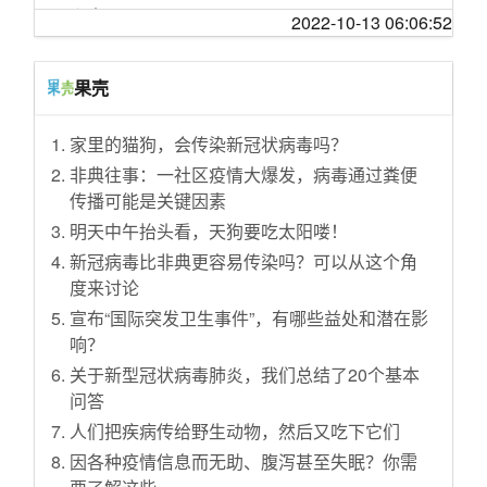
味不如古法发酵啤酒的问题
【芜林外传】经典折磨
重庆市新增新冠肺炎确诊病例2例 累计575例死
么水平？
2022-10-13 06:06:52
今日好价 1008
亡6例
知道什么叫神仙撩裙摆吗? Julien Fournié了解
李宇春自曝患上强直性脊柱炎，严重时需靠轮
一下
重庆又有7例确诊患者治愈出院 目前共有335例
椅才能行走，这是一种什么疾病？该如何预防
果壳
出院
【罗翔老师直播课堂】希望大家能够拥有爱与
和治疗？
被爱的能力
98岁天文学泰斗感染新冠肺炎病危 孙女发文急
女生要买蓝月亮却收到「蓝月壳」，客服称
家里的猫狗，会传染新冠状病毒吗？
寻血浆
30家好看到爆的实用tb店大盘点，压箱底的宝藏
「属自主品牌，不是仅大牌才好用」，如何看
铺子：衣服&饰品&居家好物！
非典往事：一社区疫情大爆发，病毒通过粪便
殉职医生黄文军最后的电话：让妻子早点接他
待商家傍名牌行为？
传播可能是关键因素
回家
【苏星河】iPhone改变了世界，而它改变了iPh
第一次见父母，男朋友的表现让我打了退堂
one
明天中午抬头看，天狗要吃太阳喽！
云南无新增新冠肺炎病例 累计174例死亡2例
鼓，我要怎么办？
散光恢复训练，看完眼睛舒服多了！
新冠病毒比非典更容易传染吗？可以从这个角
黑龙江规定理发店每次接待1人 顾客需提前预约
意大利天然气价格暴涨超 770%，这会带来哪些
度来讨论
试吃澳洲国宝鱼-墨瑞鳕，出锅后整条鱼都好
英国确认4名从＂钻石公主＂号回英人员感染新
影响？当地政府或居民该如何应对这一情况？
吃，有点出乎意料
宣布“国际突发卫生事件”，有哪些益处和潜在影
冠肺炎
未来十年二十年教师会不会迎来缩编下岗潮？
响？
【正片】硬核还原：“激光制导+钢针攻击”魔鬼
张文宏：我一路被人欺负过来 理解什么叫被人
《英雄联盟》里你最不能理解的一句台词是什
司令
关于新型冠状病毒肺炎，我们总结了20个基本
欺负
么？
问答
新英雄萨勒芬妮技能介绍(中文字幕)：明星法
特朗普称他愿与塔利班签署和平协议
量子纠缠确实存在意味着宿命论吗？
师，护盾+回血，双控制技能！
人们把疾病传给野生动物，然后又吃下它们
日本天皇举办寿宴 安倍晋三及各界470人参加
德国总理朔尔茨称坚定支持全球化，反对与中
FNC全队看8强抽签反应
因各种疫情信息而无助、腹泻甚至失眠？你需
2月25日-3月10日武汉所有商店全关门？官方辟
国脱钩，如何看待这一表态？释放了什么信