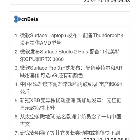
2022-10-13 06:06:53
肉…红方还是好吃的，青方的味道还是太恐怖
推线上艺术课 互联网公司入局老年教育
了…
新设网络小贷拟全面叫停
cnBeta
网红独臂猴被老太投喂十多年，羊祜殿回应：
“天价”头显撑得起Meta的元宇宙吗
独臂猴已至晚年，将养到终老
模仿东方甄选直播带货，学而思押错了“好未
微软Surface Laptop 5发布：配备Thunderbolt 4
全国首个抱团养老实验暂停两年，这栋别墅往
来”？
没有提供AMD型号
日的热闹还能持续吗？
每股1112元回购员工期权......字节跳动变更集团
微软发布Surface Studio 2 Plus 配备11代英特
驴肉火烧、安徽牛板面、小放牛，谁能拯救“河
LOGO，此前已更名为抖音集团
尔CPU和RTX 3060
北菜”？
马斯克提出乌和平计划前曾与普京交谈？克宫
微软Surface Pro 9正式发布：配备英特尔和AR
过了20岁，就不要穿的像小孩子了
回应：不是真的
M处理器 可选5G 还有新颜色
统万城的秘密
李斌称蔚来汽车将于2030年跻身行业前五，不
中国4‰盐度下耐盐常规稻再破纪录 亩产超691
会像特斯拉16年才实现盈利
公斤
比芯片自主更迫切 车用操作系统难在哪里？
新冠XBB变异株扰动亚洲 新加坡发声：无证据
美团“开超市”、阿里调布局，大厂社区团购动作
显示致病性上升
频频背后
从太空俯瞰地球 这名欧洲宇航员念了一句中国
NASA固态电池重大突破：能量密度约为特斯拉
古文
4680电池两倍
研究表明猴子等其它灵长类动物或将很快下到
美股开盘涨跌不一 理想汽车涨超4%
2022-10-13 06:06:54