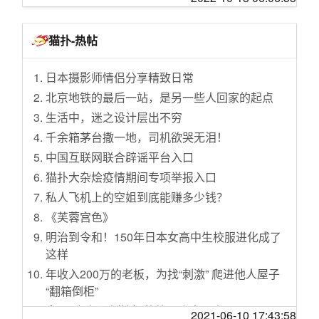
索尼SIE继续向CMA陈情：CoD还是交给我独占
最放心
李斌：跳舞我比马斯克好，蔚来实现盈利的时
间会比特斯拉短
Apple Music和Apple TV应用明年登陆Windows
猫扑-热帖
PC 照片应用整合iCloud
特斯拉的人形机器人“炸弹”，或再造“蔚小理”
距离Windows 11 22H2 Moment 1的发布日期可
币圈矿难，显卡过冬
日本摄影师情侣分享精致日常
能已经很近了
销量数据再创新高 特斯拉中国的巅峰时代还能
北京地铁的最后一站，是另一些人回家的起点
微软推出新版Designer、Create、Bing Image
走多远
生活中，迷之设计层出不穷
Creator和Clipchamp
马斯克又做起了香水生意 几个小时卖出10000
千余箱茅台撒一地，司机欲哭无泪！
微软Presenter+和音频底座在Surface发布会上
瓶
中国互联网联合辟谣平台入口
曝光
福布斯发布2022全球最佳雇主榜：华为、京
猫扑大杂烩疫情期间专项举报入口
微软Adaptive Accessories配件将于10月25日起
东、小米等上榜
私人飞机上的空姐到底能赚多少钱？
在部分市场上市
日本投资基金JIP为首企业联盟寻求2.8万亿日元
《芙蓉宫色》
中国百座大城市名单首公布：7个超大城市、14
收购东芝
明治到令和！150年日本女高中生校服进化成了
个特大城市
字节跳动变更集团LOGO 此前已正式更名为抖
这样
公版归来！RTX 4090今晚开售：1.3万起步 最
音集团
年收入200万的老板，为找“刺激” 爬进他人屋子
高16899
好未来被质疑模仿东方甄选，主播称：向班上
“翻箱倒柜”
腾讯股价跌60%创4年来新低 段永平再度高呼买
成绩最好的小朋友学习
拿下“玻璃界奥斯卡”的第一个中国人。
入腾讯
2021-06-10 17:43:58
资金、流量、物流全方位支持商家，阿里京东