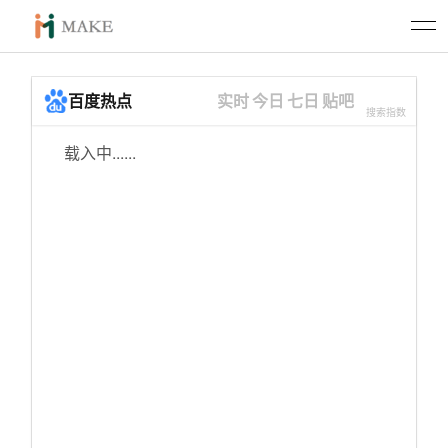
百度热点
实时
今日
七日
贴吧
搜索指数
载入中......