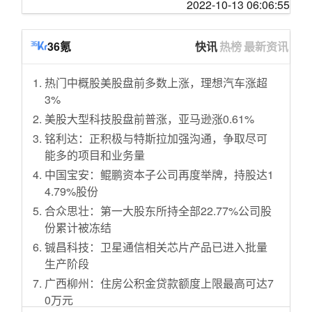
2022-10-13 06:06:55
女儿国玫瑰香水
女主播们的瑜伽裤，能塞下“三室一厅”，这件单
品女生们穿上既爱上
2021.10-2022.10一周年回村记录
二狗聊数码 篇一百一十一：零基础也能轻松上
loft里的开放式小小小厨房，生动的生活烟火气
36氪
快讯
热榜
最新资讯
手，更适合小白的全能NAS极空间Z4S初体验
你们玩游戏会做笔记吗？
双11还没来，这些“养老”小家电怎么就已经塞满
热门中概股美股盘前多数上涨，理想汽车涨超
咖啡垃圾回收员♻️
了我的购物车呢？
3%
我见过的山
电子产品 篇二十：我的OCULUS QUEST2终于
美股大型科技股盘前普涨，亚马逊涨0.61%
宝子们！分享我的雅思快速出分办法。
可以退役了！Pro版本4倍像素质量终于来
铭利达：正积极与特斯拉加强沟通，争取尽可
如何改善自我价值感低以及过度共情
了！！！
能多的项目和业务量
威海早市
拿下建行大山白，全靠这些技巧
中国宝安：鲲鹏资本子公司再度举牌，持股达1
我放假=空气炸锅996😈😋🥣（菜谱已更）
专业护腰护脊人体工学椅怎么选？从1千到2千
4.79%股份
在草原上偶然遇见雪山🏔️
再到3千多，保友金豪ew 2代人体工学椅深度体
合众思壮：第一大股东所持全部22.77%公司股
捡到胆子超级大的长毛小女橘
验评测
份累计被冻结
自制『特装书』
bubble推荐清单 篇二十五：一秒入秋，36款优
铖昌科技：卫星通信相关芯片产品已进入批量
衣库男装服饰特惠清单！换季/降温必备，顺风
我也来做一个我几乎吃不腻的平价零食分享
生产阶段
包邮，喜欢的不要错过！
房间里每一件物品每天都能用到的感觉真好
广西柳州：住房公积金贷款额度上限最高可达7
AMD 7600X性能如何？核显能玩什么游戏？这
秋天的长白山是咖啡味的
0万元