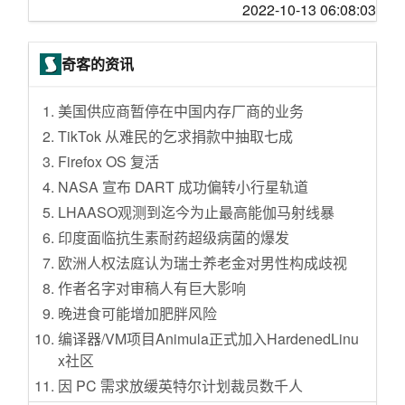
【装逼】一口气看完60句装逼台词（船新高清
2022-10-13 06:08:03
银行发钱了，快来领取呀！农行、建行10月主
出海业务接入国内支付宝场景的求助
【已出】vir jp 12.17 刀 2TB 流量 | 150 元
重制版）
要活动梳理，教你轻松省钱！
内向的人如何处理职场关系，很迷茫
30收个rn 5.88
【阿斗】穷小子为过好日子，狠心做了太监，
这钱花得值——价格是狗屁王的1/10，性能可不
奇客的资讯
咸鱼云和花圈的香港都是啥线路，好牛逼啊
刚做完手术，发现大清亡了《中国最后一个太
止1/10
监》
VIR 达拉斯还有个小鸡解锁奈非的
酱香白酒跌幅达50%！“双11”白酒建议价格分享
美国供应商暂停在中国内存厂商的业务
用了一个月，这就是iOS 16最好用的功能
TikTok 从难民的乞求捐款中抽取七成
涨知识｜关于口罩的那些事了解一下！N95、K
Firefox OS 复活
N95....口罩型号与标准选购
NASA 宣布 DART 成功偏转小行星轨道
魏牌摩卡dht-phev捡漏记—超强产品力的冷门好
LHAASO观测到迄今为止最高能伽马射线暴
车
印度面临抗生素耐药超级病菌的爆发
高配MiniLED电视，还要蓝光播放器吗？海信电
欧洲人权法庭认为瑞士养老金对男性构成歧视
视E8H为例，高阶影音客厅搭建分享
作者名字对审稿人有巨大影响
解锁那些立减金第二弹
晚进食可能增加肥胖风险
心爱之物，摩托车！ 篇三：虽不能至，心向往
编译器/VM项目Animula正式加入HardenedLinu
之！——穷屌丝的摩托车梦缘！（三）
x社区
怎么才能让所有家庭知道这些玩意？真的实用
因 PC 需求放缓英特尔计划裁员数千人
又好看（高级）！